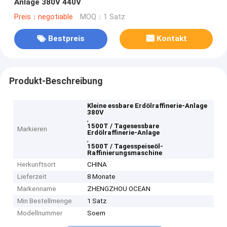
Anlage 380V 440V
Preis：negotiable
MOQ：1 Satz
Bestpreis
Kontakt
Produkt-Beschreibung
Kleine essbare Erdölraffinerie-Anlage
380V
,
1500T / Tagesessbare
Markieren
Erdölraffinerie-Anlage
,
1500T / Tagesspeiseöl-
Raffinierungsmaschine
Herkunftsort
CHINA
Lieferzeit
8 Monate
Markenname
ZHENGZHOU OCEAN
Min Bestellmenge
1 Satz
Modellnummer
Soem