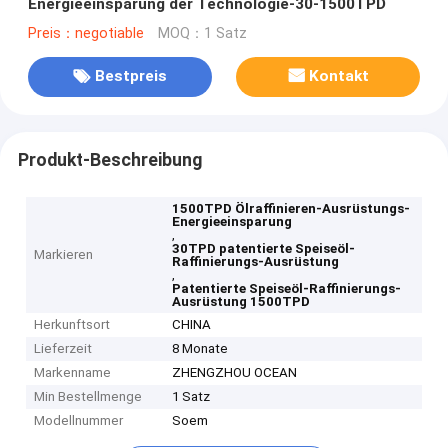
Energieeinsparung der Technologie-30-1500TPD
Preis：negotiable
MOQ：1 Satz
Bestpreis
Kontakt
Produkt-Beschreibung
1500TPD Ölraffinieren-Ausrüstungs-
Energieeinsparung
,
30TPD patentierte Speiseöl-
Markieren
Raffinierungs-Ausrüstung
,
Patentierte Speiseöl-Raffinierungs-
Ausrüstung 1500TPD
Herkunftsort
CHINA
Lieferzeit
8 Monate
Markenname
ZHENGZHOU OCEAN
Min Bestellmenge
1 Satz
Modellnummer
Soem