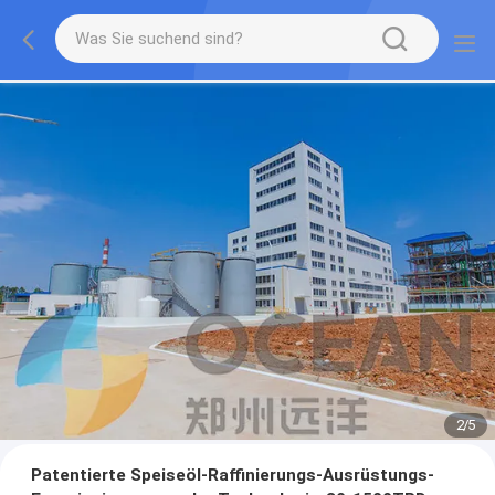
2
/
5
Patentierte Speiseöl-Raffinierungs-Ausrüstungs-