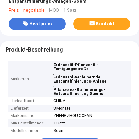
Entparaffinierungs-Anlagen-Soem
Preis：negotiable
MOQ：1 Satz
Bestpreis
Kontakt
Produkt-Beschreibung
Erdnussöl-Pflanzenöl-
Fertigungsstraße
,
Erdnussöl-verfeinernde
Markieren
Entparaffinierungs-Anlage
,
Pflanzenöl-Raffinierungs-
Entparaffinierung Soems
Herkunftsort
CHINA
Lieferzeit
8 Monate
Markenname
ZHENGZHOU OCEAN
Min Bestellmenge
1 Satz
Modellnummer
Soem