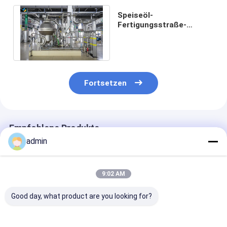
Speiseöl-
Fertigungsstraße-
verfeinerndes
Entparaffinierungs-
Anlagen-Soem
Fortsetzen
Empfohlene Produkte
admin
9:02 AM
Good day, what product are you looking for?