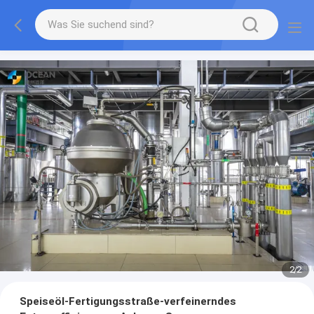
2
/
2
Speiseöl-Fertigungsstraße-verfeinerndes