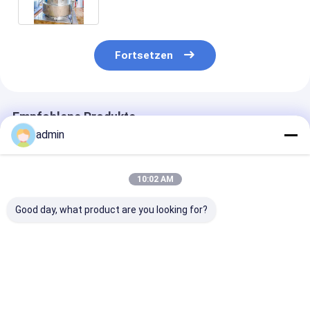
Fortsetzen
Empfohlene Produkte
admin
10:02 AM
Good day, what product are you looking for?
Temperatur 200 °C
ISO9001-
API 650
Fraktionierungsanlage
zertifizierte
Fraktionierun
API 650 für Palmöl
Fraktionsanlage für
ohne chemisc
mit Druck von 0,3
Hochtemperaturbetriebe
Zusatzstoffe f
MPa
Ölraffinierung
Bestpreis
Bestpreis
Bestprei