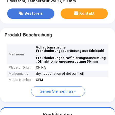
Edelstahl, Temperatur 250℃, 50 mm
Bestpreis
Kontakt
Produkt-Beschreibung
Vollautomatische
Fraktionierungsausrüstung aus Edelstahl
,
Markieren
Fraktionierungsölraffinierungsausrüstung
,
Ölfraktionierungsausrüstung 50 mm
Place of Origin
CHINA
Markenname
dry fractionation of rbd palm oil
Model Number
OEM
Sehen Sie mehr an
Kontaktdaten