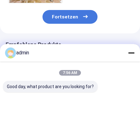
Fortsetzen
Empfohlene Produkte
admin
7:56 AM
Good day, what product are you looking for?
Temperatur 200 °C
ISO9001-
API 650
Fraktionierungsanlage
zertifizierte
Fraktionierun
API 650 für Palmöl
Fraktionsanlage für
ohne chemisc
mit Druck von 0,3
Hochtemperaturbetriebe
Zusatzstoffe f
MPa
Ölraffinierung
Bestpreis
Bestpreis
Bestprei