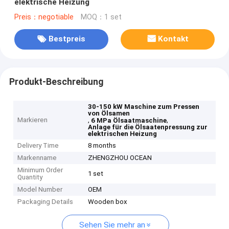
elektrische Heizung
Preis：negotiable
MOQ：1 set
Bestpreis
Kontakt
Produkt-Beschreibung
30-150 kW Maschine zum Pressen
von Ölsamen
Markieren
,
,
6 MPa Ölsaatmaschine
Anlage für die Ölsaatenpressung zur
elektrischen Heizung
Delivery Time
8 months
Markenname
ZHENGZHOU OCEAN
Minimum Order
1 set
Quantity
Model Number
OEM
Packaging Details
Wooden box
Sehen Sie mehr an