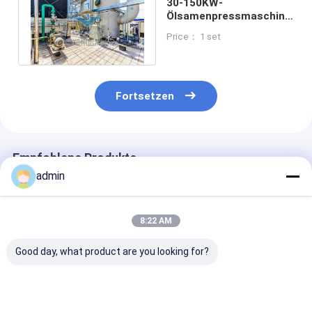
30-150KW-
Ölsamenpressmaschine
Kaltpresse für
Price： 1 set
elektrische Heizung
Fortsetzen
Empfohlene Produkte
admin
8:22 AM
Good day, what product are you looking for?
Hochkapazitäts-
Industrieölsäurenpressanlage
Kaltpressgerät
Ölsaatenpressanlage
mit präziser
Erzeugung vo